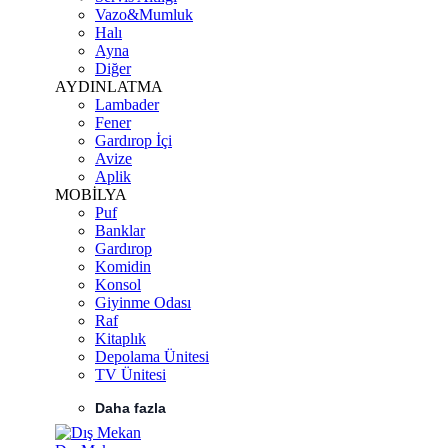
Vazo&Mumluk
Halı
Ayna
Diğer
AYDINLATMA
Lambader
Fener
Gardırop İçi
Avize
Aplik
MOBİLYA
Puf
Banklar
Gardırop
Komidin
Konsol
Giyinme Odası
Raf
Kitaplık
Depolama Ünitesi
TV Ünitesi
Daha fazla