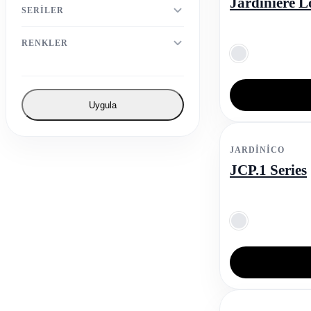
Jardiniere 
SERILER
RENKLER
Uygula
JARDINICO
JCP.1 Series