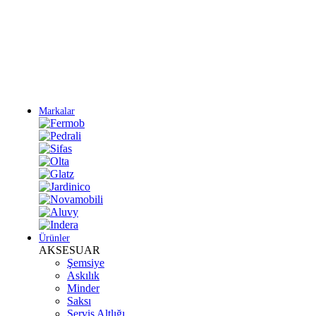
Yeni Sezon Ürünlerini Keşfet
Markalar
Ürünler
AKSESUAR
Şemsiye
Askılık
Minder
Saksı
Servis Altlığı