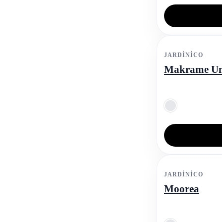
JARDINICO
Makrame Um
JARDINICO
Moorea