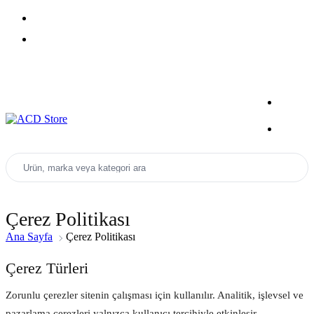
Yeni Sezon Ürünlerini Keşfet
Kampanyalar
Ürün, marka veya kategori ara
Çerez Politikası
Ana Sayfa
Çerez Politikası
Çerez Türleri
Zorunlu çerezler sitenin çalışması için kullanılır. Analitik, işlevsel ve
pazarlama çerezleri yalnızca kullanıcı tercihiyle etkinleşir.