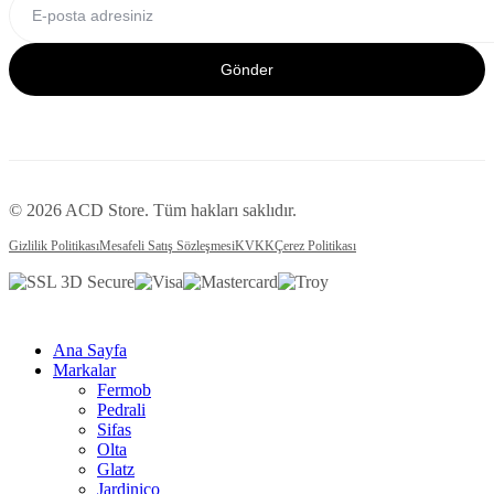
Gönder
© 2026 ACD Store. Tüm hakları saklıdır.
Gizlilik Politikası
Mesafeli Satış Sözleşmesi
KVKK
Çerez Politikası
Ana Sayfa
Markalar
Fermob
Pedrali
Sifas
Olta
Glatz
Jardinico