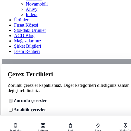
Novamobili
Aluvy
Indera
Ürünler
Fırsat Köşesi
Stokdaki Ürünler
ACD Blog
Mağazalarımız
Şirket Bilgileri
İşlem Rehberi
Çerez Tercihleri
Zorunlu çerezler kapatılamaz. Diğer kategorileri dilediğiniz zaman
değiştirebilirsiniz.
Çerez tercihleri
Zorunlu çerezler
Zorunlu çerezler siteyi çalıştırmak için kullanılır. Analitik, işlevsel ve
pazarlama çerezleri yalnızca onayınızla etkinleşir.
Analitik çerezler
Çerez Politikası
İşlevsel çerezler
Tercihler
Reddet
Hepsini kabul et
Reklam ve pazarlama çerezleri
Markalar
Ürünler
Stok
Fırsat
Mağazala