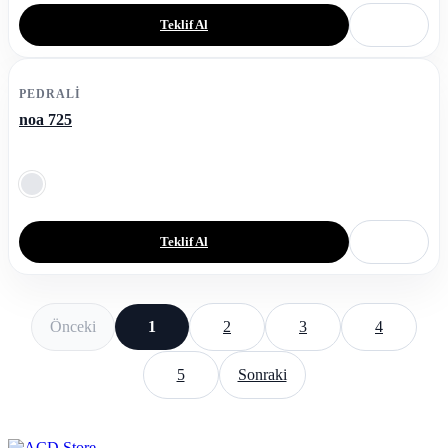
Teklif Al
PEDRALI
noa 725
Teklif Al
Önceki
1
2
3
4
5
Sonraki