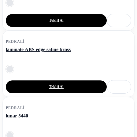
Teklif Al
PEDRALI
laminate ABS edge satine brass
Teklif Al
PEDRALI
lunar 5440