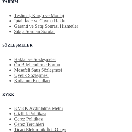
YARDIM
Teslimat, Kargo ve Montaj
İptal, İade ve Cayma Hakkı
Garanti ve Satış Sonrası Hizmetler
Sıkça Sorulan Sorular
SÖZLEŞMELER
Haklar ve Sözleşmeler
Ön Bilgilendirme Formu
Mesafeli Satış Sözleşmesi
Üyelik Sözleşmesi
Kullanım Koşulları
KVKK
KVKK Aydınlatma Metni
Gizlilik Politikası
Çerez Politikası
Çerez Tercihleri
Ticari Elektronik İleti Onayı