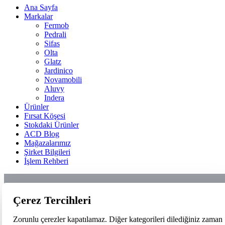
Ana Sayfa
Markalar
Fermob
Pedrali
Sifas
Olta
Glatz
Jardinico
Novamobili
Aluvy
Indera
Ürünler
Fırsat Köşesi
Stokdaki Ürünler
ACD Blog
Mağazalarımız
Şirket Bilgileri
İşlem Rehberi
Çerez Tercihleri
Zorunlu çerezler kapatılamaz. Diğer kategorileri dilediğiniz zaman