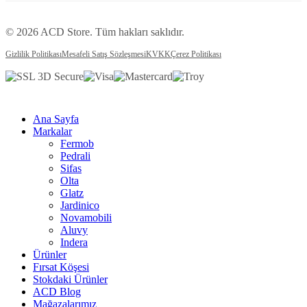
© 2026 ACD Store. Tüm hakları saklıdır.
Gizlilik Politikası
Mesafeli Satış Sözleşmesi
KVKK
Çerez Politikası
Ana Sayfa
Markalar
Fermob
Pedrali
Sifas
Olta
Glatz
Jardinico
Novamobili
Aluvy
Indera
Ürünler
Fırsat Köşesi
Stokdaki Ürünler
ACD Blog
Mağazalarımız