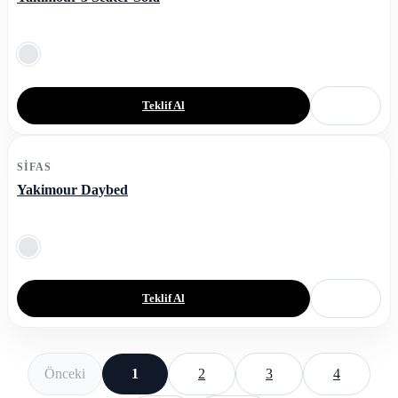
Teklif Al
SIFAS
Yakimour Daybed
Teklif Al
Önceki
1
2
3
4