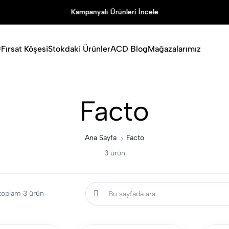
Kampanyalı Ürünleri İncele
Fırsat Köşesi
Stokdaki Ürünler
ACD Blog
Mağazalarımız
Facto
Ana Sayfa
Facto
3 ürün
, toplam 3 ürün