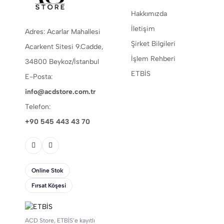
Hakkımızda
İletişim
Adres: Acarlar Mahallesi
Şirket Bilgileri
Acarkent Sitesi 9.Cadde,
İşlem Rehberi
34800 Beykoz/İstanbul
ETBİS
E-Posta:
info@acdstore.com.tr
Telefon:
+90 545 443 43 70
Online Stok
Fırsat Köşesi
ACD Store, ETBİS’e kayıtlı