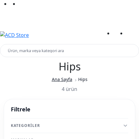
Yeni Sezon Ürünlerini Keşfet
Kampanyalar
Ürün, marka veya kategori ara
Hips
Ana Sayfa
Hips
4 ürün
Filtrele
KATEGORILER