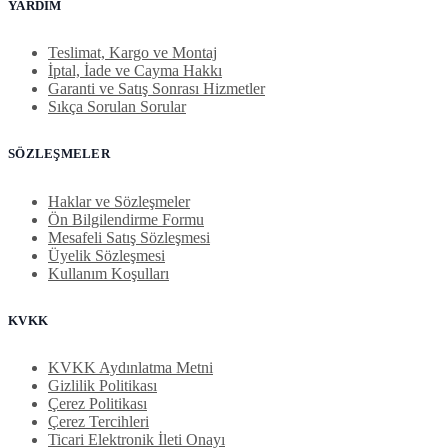
YARDIM
Teslimat, Kargo ve Montaj
İptal, İade ve Cayma Hakkı
Garanti ve Satış Sonrası Hizmetler
Sıkça Sorulan Sorular
SÖZLEŞMELER
Haklar ve Sözleşmeler
Ön Bilgilendirme Formu
Mesafeli Satış Sözleşmesi
Üyelik Sözleşmesi
Kullanım Koşulları
KVKK
KVKK Aydınlatma Metni
Gizlilik Politikası
Çerez Politikası
Çerez Tercihleri
Ticari Elektronik İleti Onayı