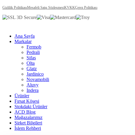
Gizlilik Politikası
Mesafeli Satış Sözleşmesi
KVKK
Çerez Politikası
Ana Sayfa
Markalar
Fermob
Pedrali
Sifas
Olta
Glatz
Jardinico
Novamobili
Aluvy
Indera
Ürünler
Fırsat Köşesi
Stokdaki Ürünler
ACD Blog
Mağazalarımız
Şirket Bilgileri
İşlem Rehberi