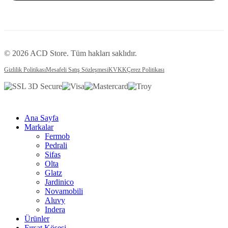
© 2026 ACD Store. Tüm hakları saklıdır.
Gizlilik Politikası
Mesafeli Satış Sözleşmesi
KVKK
Çerez Politikası
Ana Sayfa
Markalar
Fermob
Pedrali
Sifas
Olta
Glatz
Jardinico
Novamobili
Aluvy
Indera
Ürünler
Fırsat Köşesi