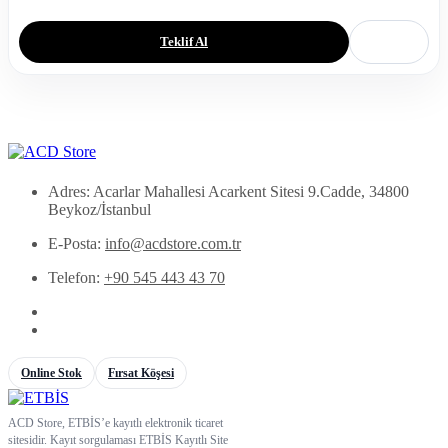
Teklif Al
Adres: Acarlar Mahallesi Acarkent Sitesi 9.Cadde, 34800
Beykoz/İstanbul
E-Posta:
info@acdstore.com.tr
Telefon:
+90 545 443 43 70
Online Stok
Fırsat Köşesi
ACD Store, ETBİS’e kayıtlı elektronik ticaret
sitesidir. Kayıt sorgulaması ETBİS Kayıtlı Site