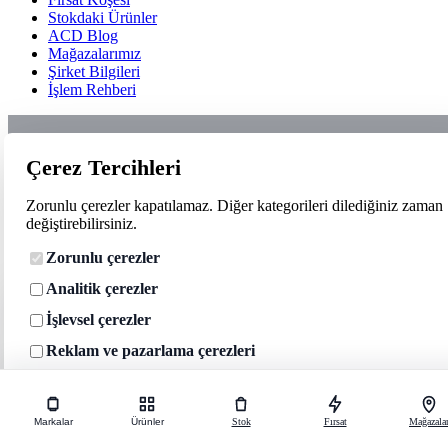
Stokdaki Ürünler
ACD Blog
Mağazalarımız
Şirket Bilgileri
İşlem Rehberi
Çerez Tercihleri
Zorunlu çerezler kapatılamaz. Diğer kategorileri dilediğiniz zaman
değiştirebilirsiniz.
Zorunlu çerezler
Analitik çerezler
Çerez tercihleri
İşlevsel çerezler
Zorunlu çerezler siteyi çalıştırmak için kullanılır. Analitik, işlevsel ve
pazarlama çerezleri yalnızca onayınızla etkinleşir.
Reklam ve pazarlama çerezleri
Çerez Politikası
Kapat
Tercihleri kaydet
Tercihler
Reddet
Hepsini kabul et
Markalar
Ürünler
Stok
Fırsat
Mağazala