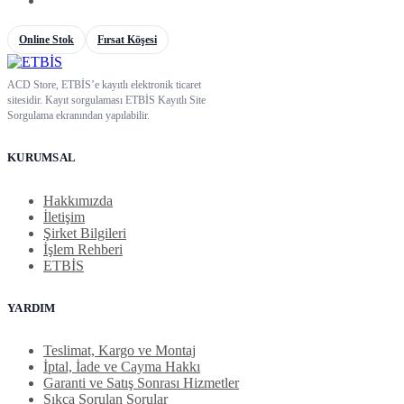
Online Stok
Fırsat Köşesi
ACD Store, ETBİS’e kayıtlı elektronik ticaret
sitesidir. Kayıt sorgulaması ETBİS Kayıtlı Site
Sorgulama ekranından yapılabilir.
KURUMSAL
Hakkımızda
İletişim
Şirket Bilgileri
İşlem Rehberi
ETBİS
YARDIM
Teslimat, Kargo ve Montaj
İptal, İade ve Cayma Hakkı
Garanti ve Satış Sonrası Hizmetler
Sıkça Sorulan Sorular