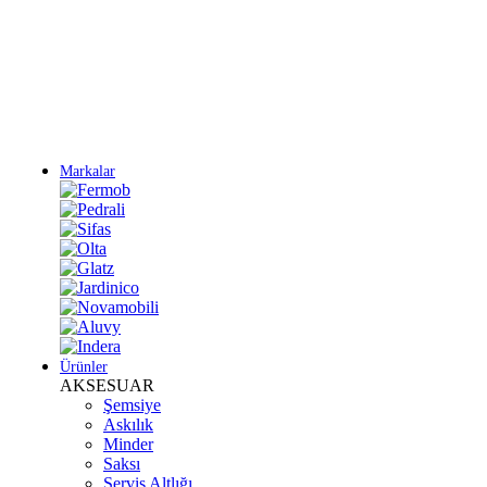
Yeni Sezon Ürünlerini Keşfet
Markalar
Ürünler
AKSESUAR
Şemsiye
Askılık
Minder
Saksı
Servis Altlığı