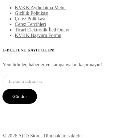
KVKK Aydınlatma Metni
Gizlilik Politikası
Çerez Politikası
Çerez Tercihleri
Ticari Elektronik İleti Onayı
KVKK Başvuru Formu
E-BÜLTENE KAYIT OLUN!
Yeni ürünler, haberler ve kampanyaları kaçırmayın!
Gönder
© 2026 ACD Store. Tüm hakları saklıdır.