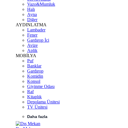
Vazo&Mumluk
Halı
Ayna
Diğer
AYDINLATMA
Lambader
Fener
Gardırop İçi
Avize
Aplik
MOBİLYA
Puf
Banklar
Gardırop
Komidin
Konsol
Giyinme Odası
Raf
Kitaplık
Depolama Ünitesi
TV Ünitesi
Daha fazla