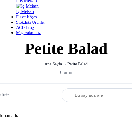
Dış Mekan
İç Mekan
Fırsat Köşesi
Stokdaki Ürünler
ACD Blog
Mağazalarımız
Petite Balad
Ana Sayfa
Petite Balad
0 ürün
0 ürün
ulunamadı.