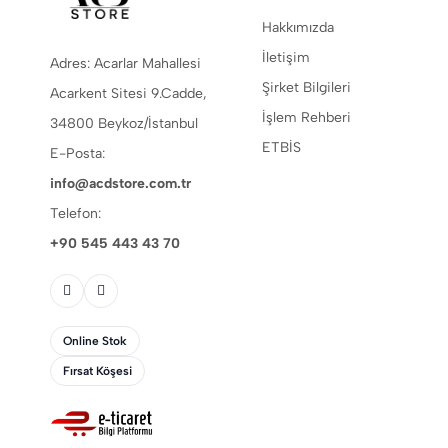
Hakkımızda
İletişim
Adres: Acarlar Mahallesi
Şirket Bilgileri
Acarkent Sitesi 9.Cadde,
İşlem Rehberi
34800 Beykoz/İstanbul
ETBİS
E-Posta:
info@acdstore.com.tr
Telefon:
+90 545 443 43 70
Online Stok
Fırsat Köşesi