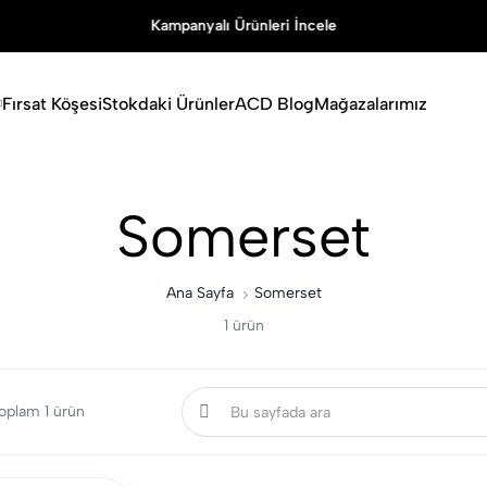
Kampanyalı Ürünleri İncele
Fırsat Köşesi
Stokdaki Ürünler
ACD Blog
Mağazalarımız
Somerset
Ana Sayfa
Somerset
1 ürün
 toplam 1 ürün