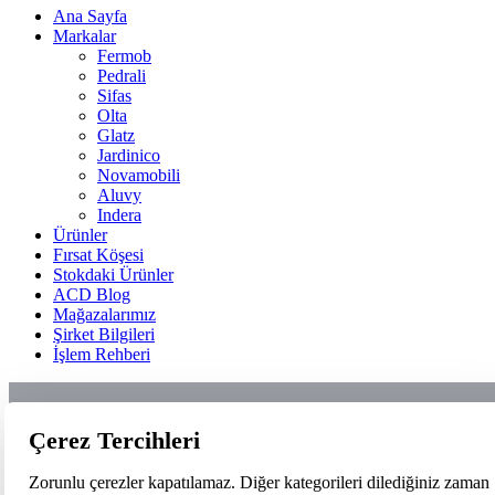
Ana Sayfa
Markalar
Fermob
Pedrali
Sifas
Olta
Glatz
Jardinico
Novamobili
Aluvy
Indera
Ürünler
Fırsat Köşesi
Stokdaki Ürünler
ACD Blog
Mağazalarımız
Şirket Bilgileri
İşlem Rehberi
Çerez Tercihleri
Zorunlu çerezler kapatılamaz. Diğer kategorileri dilediğiniz zaman