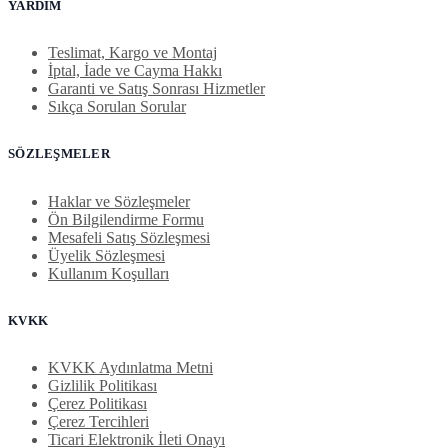
YARDIM
Teslimat, Kargo ve Montaj
İptal, İade ve Cayma Hakkı
Garanti ve Satış Sonrası Hizmetler
Sıkça Sorulan Sorular
SÖZLEŞMELER
Haklar ve Sözleşmeler
Ön Bilgilendirme Formu
Mesafeli Satış Sözleşmesi
Üyelik Sözleşmesi
Kullanım Koşulları
KVKK
KVKK Aydınlatma Metni
Gizlilik Politikası
Çerez Politikası
Çerez Tercihleri
Ticari Elektronik İleti Onayı