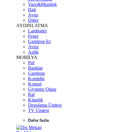
Vazo&Mumluk
Halı
Ayna
Diğer
AYDINLATMA
Lambader
Fener
Gardırop İçi
Avize
Aplik
MOBİLYA
Puf
Banklar
Gardırop
Komidin
Konsol
Giyinme Odası
Raf
Kitaplık
Depolama Ünitesi
TV Ünitesi
Daha fazla