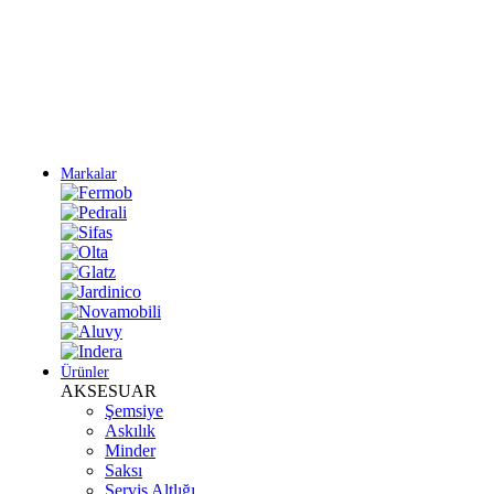
Yeni Sezon Ürünlerini Keşfet
Markalar
Ürünler
AKSESUAR
Şemsiye
Askılık
Minder
Saksı
Servis Altlığı