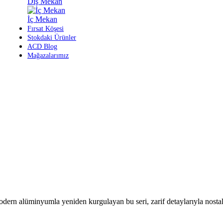
Dış Mekan
İç Mekan
Fırsat Köşesi
Stokdaki Ürünler
ACD Blog
Mağazalarımız
odern alüminyumla yeniden kurgulayan bu seri, zarif detaylarıyla nostal