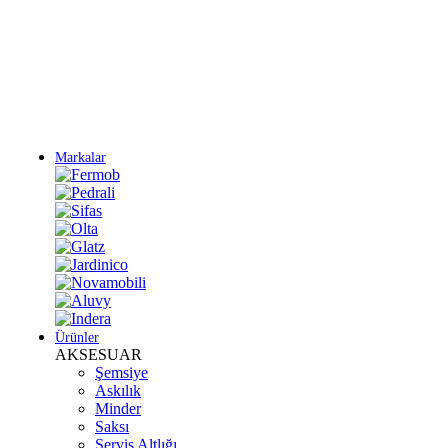
Yeni Sezon Ürünlerini Keşfet
Markalar
Ürünler
AKSESUAR
Şemsiye
Askılık
Minder
Saksı
Servis Altlığı