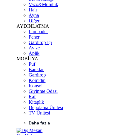
Vazo&Mumluk
Halı
Ayna
Diğer
AYDINLATMA
Lambader
Fener
Gardırop İçi
Avize
Aplik
MOBİLYA
Puf
Banklar
Gardırop
Komidin
Konsol
Giyinme Odası
Raf
Kitaplık
Depolama Ünitesi
TV Ünitesi
Daha fazla