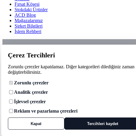
Fırsat Köşesi
Stokdaki Ürünler
ACD Blog
Mağazalarımız
Şirket Bilgileri
İşlem Rehberi
Çerez Tercihleri
Zorunlu çerezler kapatılamaz. Diğer kategorileri dilediğiniz zaman
değiştirebilirsiniz.
Zorunlu çerezler
Analitik çerezler
İşlevsel çerezler
Reklam ve pazarlama çerezleri
Kapat
Tercihleri kaydet
Çerez tercihleri
Zorunlu çerezler siteyi çalıştırmak için kullanılır. Analitik, işlevsel ve