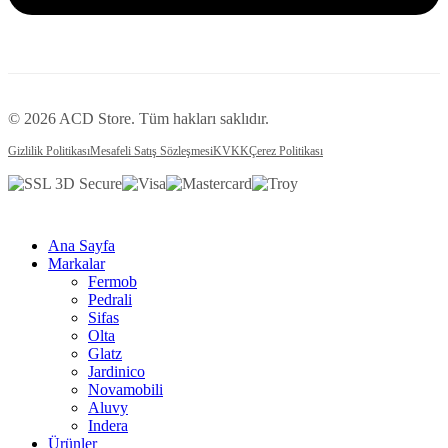
© 2026 ACD Store. Tüm hakları saklıdır.
Gizlilik Politikası
Mesafeli Satış Sözleşmesi
KVKK
Çerez Politikası
Ana Sayfa
Markalar
Fermob
Pedrali
Sifas
Olta
Glatz
Jardinico
Novamobili
Aluvy
Indera
Ürünler