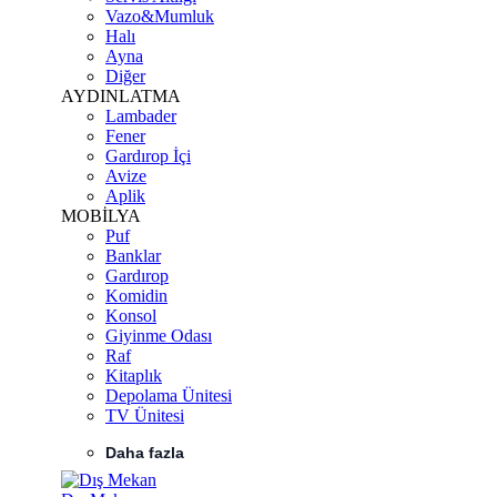
Vazo&Mumluk
Halı
Ayna
Diğer
AYDINLATMA
Lambader
Fener
Gardırop İçi
Avize
Aplik
MOBİLYA
Puf
Banklar
Gardırop
Komidin
Konsol
Giyinme Odası
Raf
Kitaplık
Depolama Ünitesi
TV Ünitesi
Daha fazla