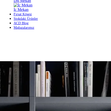
Dış Mekan
İç Mekan
Fırsat Köşesi
Stokdaki Ürünler
ACD Blog
Mağazalarımız