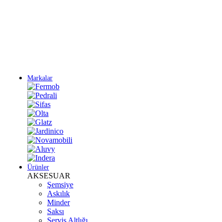
Yeni Sezon Ürünlerini Keşfet
Markalar
Ürünler
AKSESUAR
Şemsiye
Askılık
Minder
Saksı
Servis Altlığı