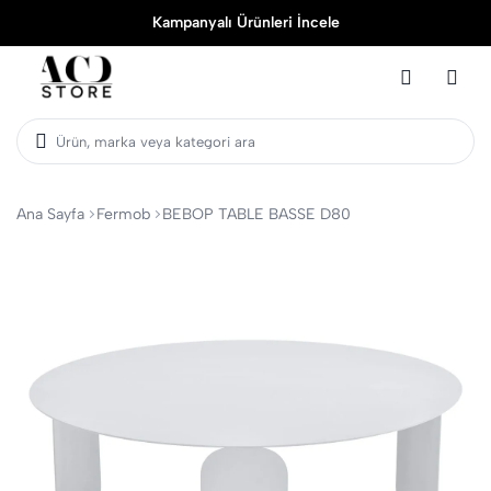
Kampanyalı Ürünleri İncele
Ürün, marka veya kategori ara
Ana Sayfa
Fermob
BEBOP TABLE BASSE D80