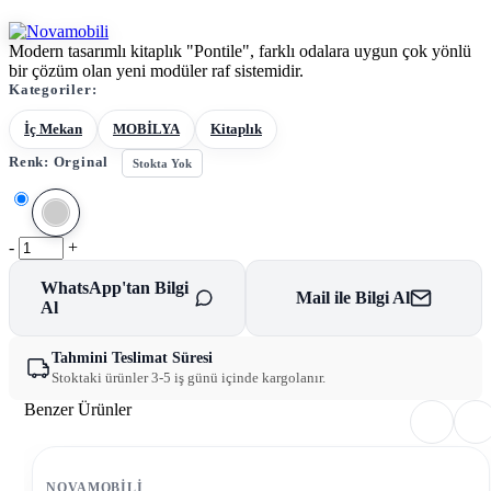
Modern tasarımlı kitaplık "Pontile", farklı odalara uygun çok yönlü
bir çözüm olan yeni modüler raf sistemidir.
Kategoriler:
İç Mekan
MOBİLYA
Kitaplık
Renk:
Orginal
Stokta Yok
-
+
WhatsApp'tan Bilgi
Mail ile Bilgi Al
Al
Tahmini Teslimat Süresi
Stoktaki ürünler 3-5 iş günü içinde kargolanır.
Benzer Ürünler
NOVAMOBILI