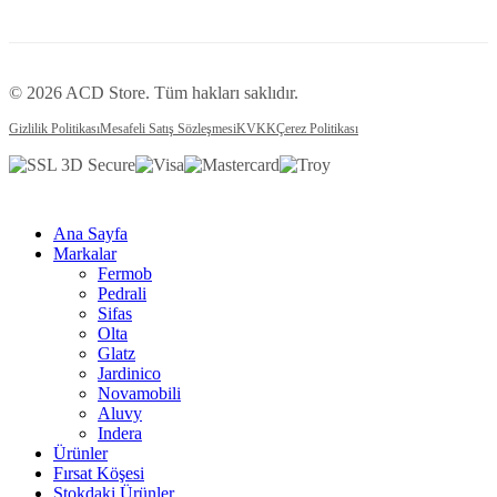
© 2026 ACD Store. Tüm hakları saklıdır.
Gizlilik Politikası
Mesafeli Satış Sözleşmesi
KVKK
Çerez Politikası
Ana Sayfa
Markalar
Fermob
Pedrali
Sifas
Olta
Glatz
Jardinico
Novamobili
Aluvy
Indera
Ürünler
Fırsat Köşesi
Stokdaki Ürünler