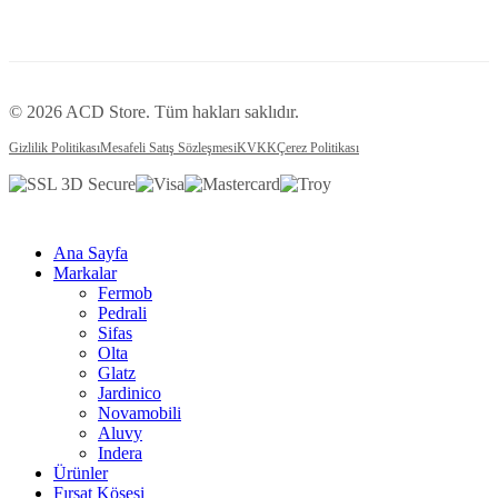
© 2026 ACD Store. Tüm hakları saklıdır.
Gizlilik Politikası
Mesafeli Satış Sözleşmesi
KVKK
Çerez Politikası
Ana Sayfa
Markalar
Fermob
Pedrali
Sifas
Olta
Glatz
Jardinico
Novamobili
Aluvy
Indera
Ürünler
Fırsat Köşesi