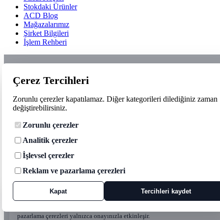
Stokdaki Ürünler
ACD Blog
Mağazalarımız
Şirket Bilgileri
İşlem Rehberi
Çerez Tercihleri
Zorunlu çerezler kapatılamaz. Diğer kategorileri dilediğiniz zaman
değiştirebilirsiniz.
Zorunlu çerezler
Analitik çerezler
İşlevsel çerezler
Reklam ve pazarlama çerezleri
Kapat
Tercihleri kaydet
Çerez tercihleri
Zorunlu çerezler siteyi çalıştırmak için kullanılır. Analitik, işlevsel ve
pazarlama çerezleri yalnızca onayınızla etkinleşir.