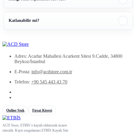
Katlanabilir mi?
Adres: Acarlar Mahallesi Acarkent Sitesi 9.Cadde, 34800
Beykoz/İstanbul
E-Posta:
info@acdstore.com.tr
Telefon:
+90 545 443 43 70
Online Stok
Fırsat Köşesi
ACD Store, ETBİS’e kayıtlı elektronik ticaret
sitesidir. Kayıt sorgulaması ETBİS Kayıtlı Site