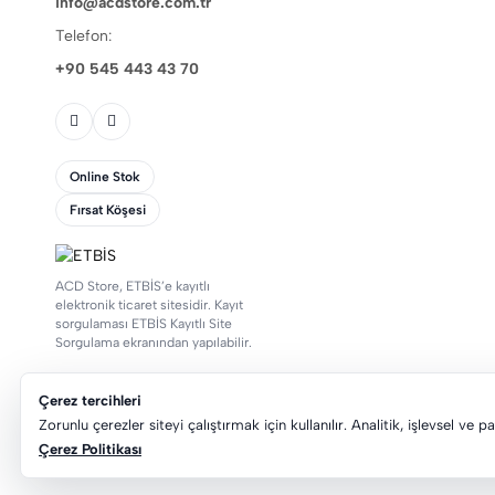
info@acdstore.com.tr
Telefon:
+90 545 443 43 70
Online Stok
Fırsat Köşesi
ACD Store, ETBİS’e kayıtlı
elektronik ticaret sitesidir. Kayıt
sorgulaması ETBİS Kayıtlı Site
Sorgulama ekranından yapılabilir.
Çerez tercihleri
Zorunlu çerezler siteyi çalıştırmak için kullanılır. Analitik, işlevsel ve 
© 2026 ACD Store. Tüm hakları saklıdır.
Çerez Politikası
Gizlilik Politikası
Mesafeli Satış Sözleşmesi
KVKK
Çerez Politikası