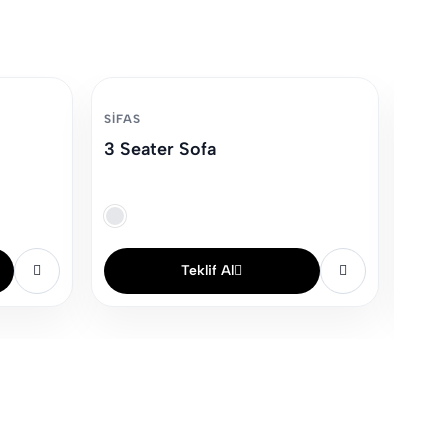
SIFAS
SIFAS
3 Seater Sofa
Chau
Teklif Al