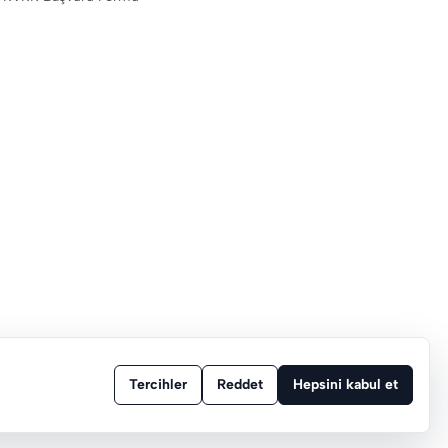
Tercihler
Reddet
Hepsini kabul et