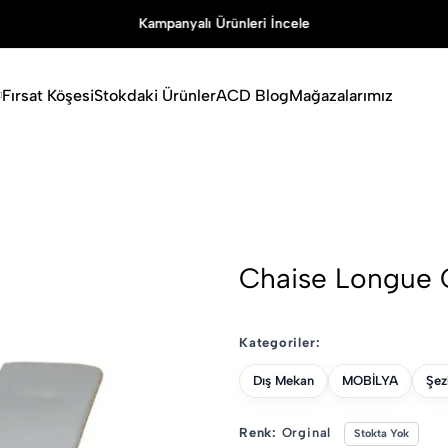
Kampanyalı Ürünleri İncele
Fırsat Köşesi
Stokdaki Ürünler
ACD Blog
Mağazalarımız
Chaise Longue
Kategoriler:
Dış Mekan
MOBİLYA
Şez
Renk:
Orginal
Stokta Yok