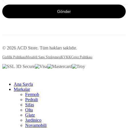
Gönder
© 2026 ACD Store. Tüm hakları saklıdır.
Gizlilik Politikası
Mesafeli Satış Sözleşmesi
KVKK
Çerez Politikası
Ana Sayfa
Markalar
Fermob
Pedrali
Sifas
Olta
Glatz
Jardinico
Novamobili