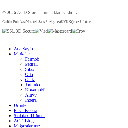
© 2026 ACD Store. Tüm hakları saklıdır.
Gizlilik Politikası
Mesafeli Satış Sözleşmesi
KVKK
Çerez Politikası
Ana Sayfa
Markalar
Fermob
Pedrali
Sifas
Olta
Glatz
Jardinico
Novamobili
Aluvy
Indera
Ürünler
Fırsat Köşesi
Stokdaki Ürünler
ACD Blog
Mağazalarımız