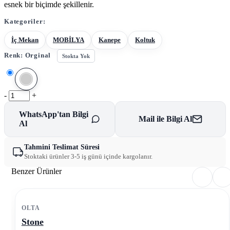
esnek bir biçimde şekillenir.
Kategoriler:
İç Mekan
MOBİLYA
Kanepe
Koltuk
Renk:
Orginal
Stokta Yok
-
+
WhatsApp'tan Bilgi
Mail ile Bilgi Al
Al
Tahmini Teslimat Süresi
Stoktaki ürünler 3-5 iş günü içinde kargolanır.
Benzer Ürünler
OLTA
Stone