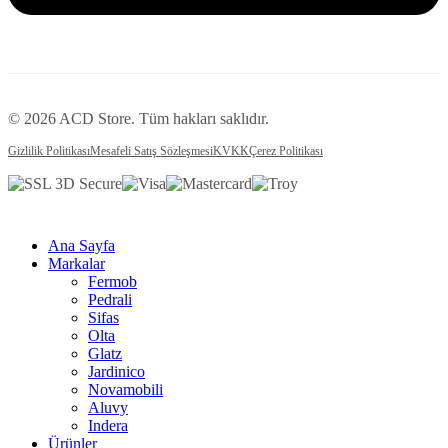
© 2026 ACD Store. Tüm hakları saklıdır.
Gizlilik Politikası
Mesafeli Satış Sözleşmesi
KVKK
Çerez Politikası
Ana Sayfa
Markalar
Fermob
Pedrali
Sifas
Olta
Glatz
Jardinico
Novamobili
Aluvy
Indera
Ürünler