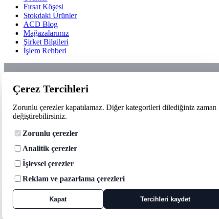
Fırsat Köşesi
Stokdaki Ürünler
ACD Blog
Mağazalarımız
Şirket Bilgileri
İşlem Rehberi
Çerez Tercihleri
Zorunlu çerezler kapatılamaz. Diğer kategorileri dilediğiniz zaman
değiştirebilirsiniz.
Zorunlu çerezler
Analitik çerezler
İşlevsel çerezler
Reklam ve pazarlama çerezleri
Kapat
Tercihleri kaydet
Çerez tercihleri
Zorunlu çerezler siteyi çalıştırmak için kullanılır. Analitik, işlevsel ve