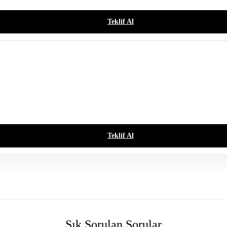
Teklif Al
Teklif Al
Sık Sorulan Sorular