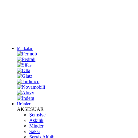
Yeni Sezon Ürünlerini Keşfet
Markalar
Ürünler
AKSESUAR
Şemsiye
Askılık
Minder
Saksı
Servis Altlığı