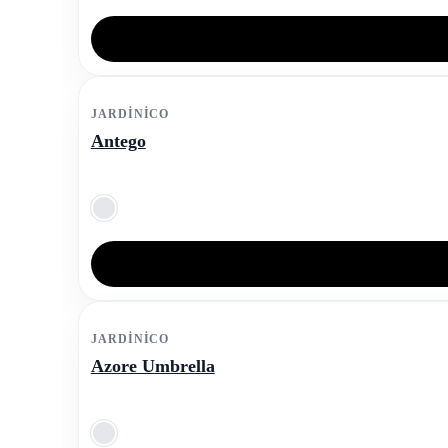
JARDINICO
Antego
JARDINICO
Azore Umbrella