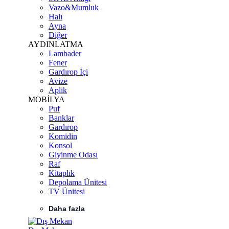
Vazo&Mumluk
Halı
Ayna
Diğer
AYDINLATMA
Lambader
Fener
Gardırop İçi
Avize
Aplik
MOBİLYA
Puf
Banklar
Gardırop
Komidin
Konsol
Giyinme Odası
Raf
Kitaplık
Depolama Ünitesi
TV Ünitesi
Daha fazla