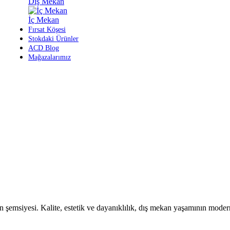
Dış Mekan
İç Mekan
Fırsat Köşesi
Stokdaki Ürünler
ACD Blog
Mağazalarımız
kan şemsiyesi. Kalite, estetik ve dayanıklılık, dış mekan yaşamının mode