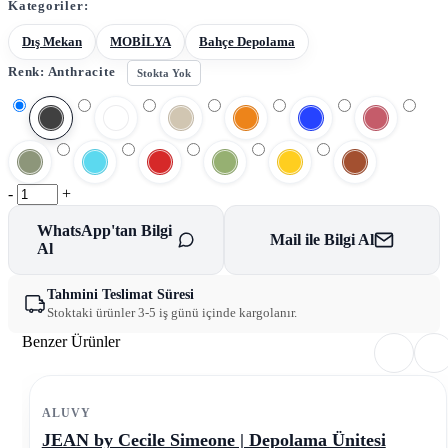
Kategoriler:
Dış Mekan
MOBİLYA
Bahçe Depolama
Renk:
Anthracite
Stokta Yok
-
+
WhatsApp'tan Bilgi
Mail ile Bilgi Al
Al
Tahmini Teslimat Süresi
Stoktaki ürünler 3-5 iş günü içinde kargolanır.
Benzer Ürünler
ALUVY
JEAN by Cecile Simeone | Depolama Ünitesi