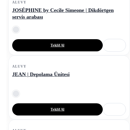
ALUVY
JOSÉPHINE by Cecile Simeone | Dikdörtgen
servis arabası
Teklif Al
ALUVY
JEAN | Depolama Ünitesi
Teklif Al