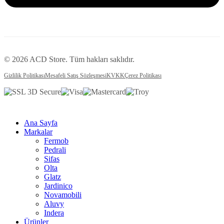
© 2026 ACD Store. Tüm hakları saklıdır.
Gizlilik Politikası
Mesafeli Satış Sözleşmesi
KVKK
Çerez Politikası
Ana Sayfa
Markalar
Fermob
Pedrali
Sifas
Olta
Glatz
Jardinico
Novamobili
Aluvy
Indera
Ürünler