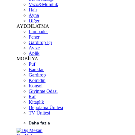
Vazo&Mumluk
Halı
Ayna
Diğer
AYDINLATMA
Lambader
Fener
Gardırop İçi
Avize
Aplik
MOBİLYA
Puf
Banklar
Gardırop
Komidin
Konsol
Giyinme Odası
Raf
Kitaplık
Depolama Ünitesi
TV Ünitesi
Daha fazla