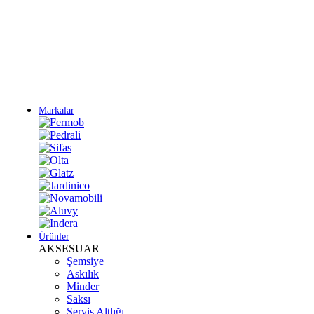
Yeni Sezon Ürünlerini Keşfet
Markalar
Ürünler
AKSESUAR
Şemsiye
Askılık
Minder
Saksı
Servis Altlığı