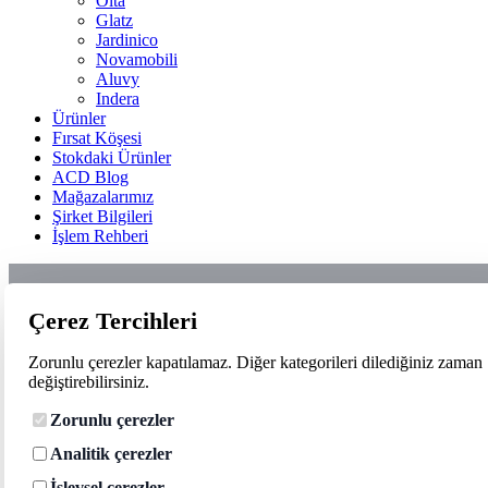
Olta
Glatz
Jardinico
Novamobili
Aluvy
Indera
Ürünler
Fırsat Köşesi
Stokdaki Ürünler
ACD Blog
Mağazalarımız
Şirket Bilgileri
İşlem Rehberi
Çerez Tercihleri
Zorunlu çerezler kapatılamaz. Diğer kategorileri dilediğiniz zaman
değiştirebilirsiniz.
Zorunlu çerezler
Analitik çerezler
İşlevsel çerezler