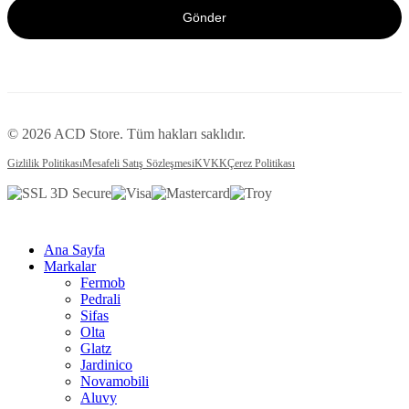
Gönder
© 2026 ACD Store. Tüm hakları saklıdır.
Gizlilik Politikası
Mesafeli Satış Sözleşmesi
KVKK
Çerez Politikası
Ana Sayfa
Markalar
Fermob
Pedrali
Sifas
Olta
Glatz
Jardinico
Novamobili
Aluvy