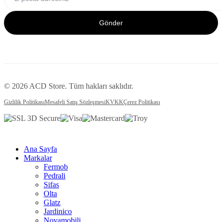
Gönder
© 2026 ACD Store. Tüm hakları saklıdır.
Gizlilik Politikası
Mesafeli Satış Sözleşmesi
KVKK
Çerez Politikası
Ana Sayfa
Markalar
Fermob
Pedrali
Sifas
Olta
Glatz
Jardinico
Novamobili