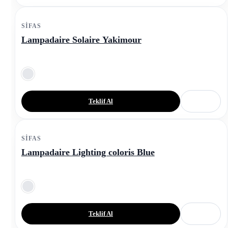
SIFAS
Lampadaire Solaire Yakimour
Teklif Al
SIFAS
Lampadaire Lighting coloris Blue
Teklif Al