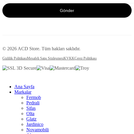
Gönder
© 2026 ACD Store. Tüm hakları saklıdır.
Gizlilik Politikası
Mesafeli Satış Sözleşmesi
KVKK
Çerez Politikası
Ana Sayfa
Markalar
Fermob
Pedrali
Sifas
Olta
Glatz
Jardinico
Novamobili