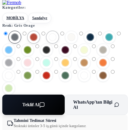
Kategoriler:
MOBİLYA
Sandalye
Renk:
Gris Orage
WhatsApp'tan Bilgi
Teklif Al
Al
Tahmini Teslimat Süresi
Stoktaki ürünler 3-5 iş günü içinde kargolanır.