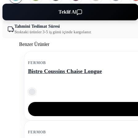
Teklif Al
Tahmini Teslimat Süresi
Stoktaki ürünler 3-5 iş günü içinde kargolanır.
Benzer Ürünler
FERMOB
Bistro Coussins Chaise Longue
FERMOB