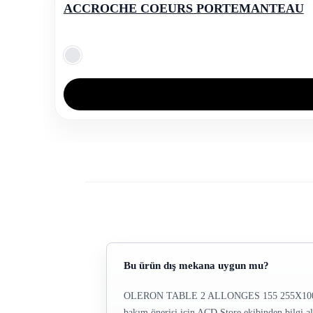
ACCROCHE COEURS PORTEMANTEAU
Bu ürün dış mekana uygun mu?
OLERON TABLE 2 ALLONGES 155 255X100, Fermob
bakım önerisi için ACD Store ekibinden bilgi ala