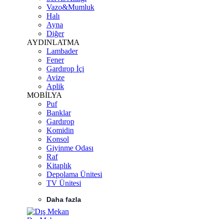
Vazo&Mumluk
Halı
Ayna
Diğer
AYDINLATMA
Lambader
Fener
Gardırop İçi
Avize
Aplik
MOBİLYA
Puf
Banklar
Gardırop
Komidin
Konsol
Giyinme Odası
Raf
Kitaplık
Depolama Ünitesi
TV Ünitesi
Daha fazla