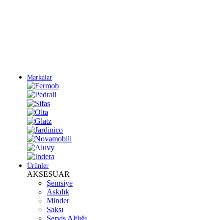
Yeni Sezon Ürünlerini Keşfet
Markalar
Ürünler
AKSESUAR
Şemsiye
Askılık
Minder
Saksı
Servis Altlığı