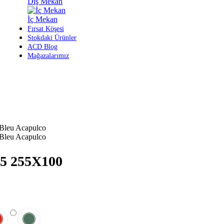
Dış Mekan
İç Mekan
Fırsat Köşesi
Stokdaki Ürünler
ACD Blog
Mağazalarımız
 255X100