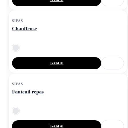
SIFAS
Chauffeuse
Teklif Al
SIFAS
Fauteuil repas
Teklif Al