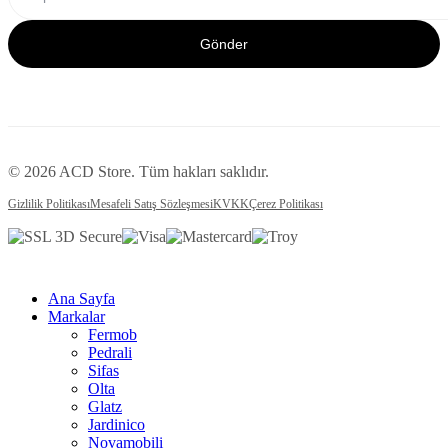
Gönder
© 2026 ACD Store. Tüm hakları saklıdır.
Gizlilik Politikası
Mesafeli Satış Sözleşmesi
KVKK
Çerez Politikası
Ana Sayfa
Markalar
Fermob
Pedrali
Sifas
Olta
Glatz
Jardinico
Novamobili