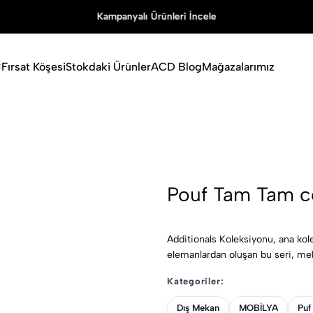
Kampanyalı Ürünleri İncele
Fırsat Köşesi
Stokdaki Ürünler
ACD Blog
Mağazalarımız
Pouf Tam Tam co
Additionals Koleksiyonu, ana kol
elemanlardan oluşan bu seri, mek
Kategoriler:
Dış Mekan
MOBİLYA
Puf