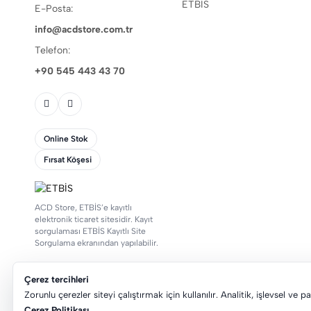
ETBİS
E-Posta:
info@acdstore.com.tr
Telefon:
+90 545 443 43 70
Online Stok
Fırsat Köşesi
ACD Store, ETBİS’e kayıtlı
elektronik ticaret sitesidir. Kayıt
sorgulaması ETBİS Kayıtlı Site
Sorgulama ekranından yapılabilir.
Çerez tercihleri
Zorunlu çerezler siteyi çalıştırmak için kullanılır. Analitik, işlevsel ve 
© 2026 ACD Store. Tüm hakları saklıdır.
Çerez Politikası