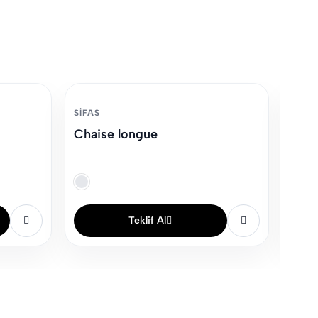
SIFAS
SIFAS
Chaise longue
Chau
Teklif Al