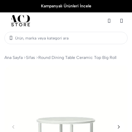
Kampanyalı Ürünleri İncele
Ürün, marka veya kategori ara
Ana Sayfa
Sifas
Round Dining Table Ceramic Top Big Roll