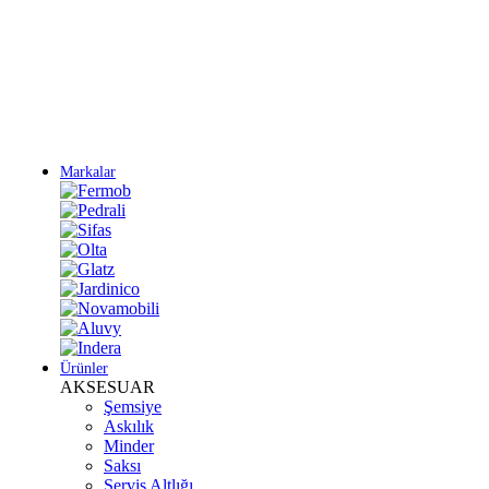
Yeni Sezon Ürünlerini Keşfet
Markalar
Ürünler
AKSESUAR
Şemsiye
Askılık
Minder
Saksı
Servis Altlığı