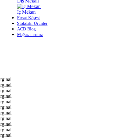
Dış Mekan
İç Mekan
Fırsat Köşesi
Stokdaki Ürünler
ACD Blog
Mağazalarımız