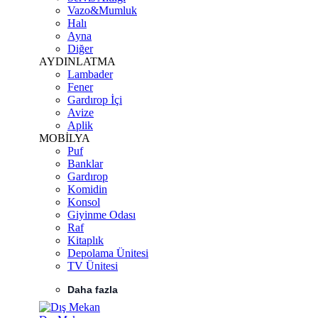
Vazo&Mumluk
Halı
Ayna
Diğer
AYDINLATMA
Lambader
Fener
Gardırop İçi
Avize
Aplik
MOBİLYA
Puf
Banklar
Gardırop
Komidin
Konsol
Giyinme Odası
Raf
Kitaplık
Depolama Ünitesi
TV Ünitesi
Daha fazla