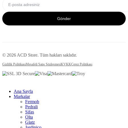
Gönder
© 2026 ACD Store. Tüm hakları saklıdır.
Gizlilik Politikası
Mesafeli Satış Sözleşmesi
KVKK
Çerez Politikası
Ana Sayfa
Markalar
Fermob
Pedrali
Sifas
Olta
Glatz
Jardinico