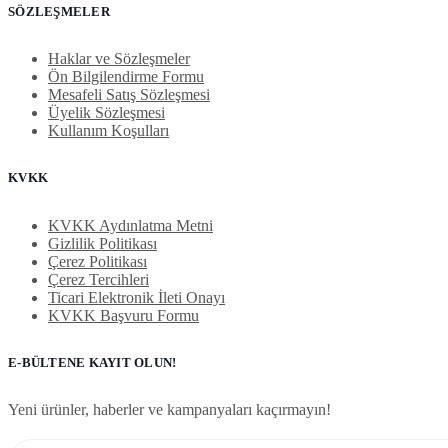
SÖZLEŞMELER
Haklar ve Sözleşmeler
Ön Bilgilendirme Formu
Mesafeli Satış Sözleşmesi
Üyelik Sözleşmesi
Kullanım Koşulları
KVKK
KVKK Aydınlatma Metni
Gizlilik Politikası
Çerez Politikası
Çerez Tercihleri
Ticari Elektronik İleti Onayı
KVKK Başvuru Formu
E-BÜLTENE KAYIT OLUN!
Yeni ürünler, haberler ve kampanyaları kaçırmayın!