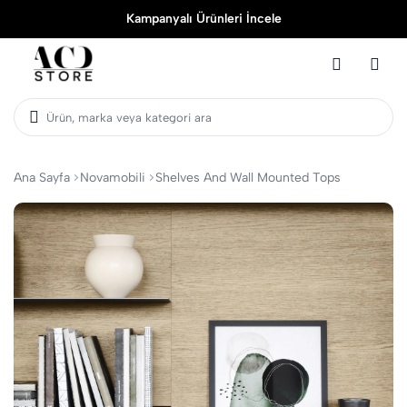
Kampanyalı Ürünleri İncele
Ürün, marka veya kategori ara
Ana Sayfa
Novamobili
Shelves And Wall Mounted Tops