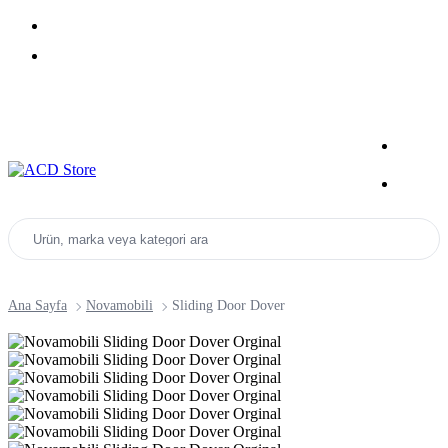
rini Keşfet
Kampanyalı Ürün
Kampanyalar
Ürün, marka veya kategori ara
Ana Sayfa
Novamobili
Sliding Door Dover