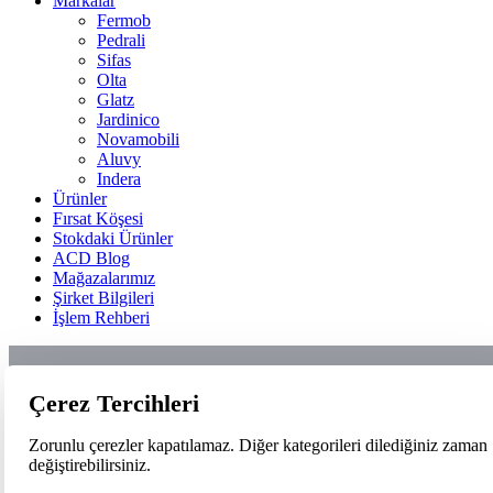
Markalar
Fermob
Pedrali
Sifas
Olta
Glatz
Jardinico
Novamobili
Aluvy
Indera
Ürünler
Fırsat Köşesi
Stokdaki Ürünler
ACD Blog
Mağazalarımız
Şirket Bilgileri
İşlem Rehberi
Çerez Tercihleri
Zorunlu çerezler kapatılamaz. Diğer kategorileri dilediğiniz zaman
değiştirebilirsiniz.