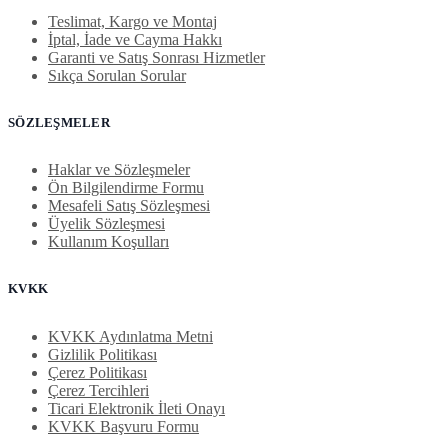
Teslimat, Kargo ve Montaj
İptal, İade ve Cayma Hakkı
Garanti ve Satış Sonrası Hizmetler
Sıkça Sorulan Sorular
SÖZLEŞMELER
Haklar ve Sözleşmeler
Ön Bilgilendirme Formu
Mesafeli Satış Sözleşmesi
Üyelik Sözleşmesi
Kullanım Koşulları
KVKK
KVKK Aydınlatma Metni
Gizlilik Politikası
Çerez Politikası
Çerez Tercihleri
Ticari Elektronik İleti Onayı
KVKK Başvuru Formu