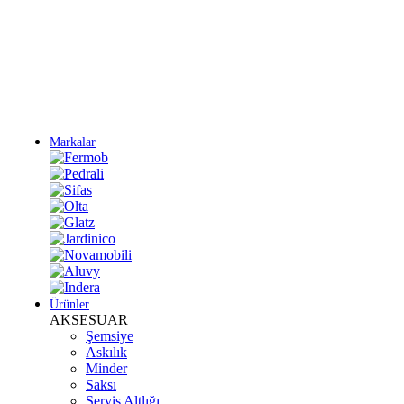
Yeni Sezon Ürünlerini Keşfet
Markalar
Ürünler
AKSESUAR
Şemsiye
Askılık
Minder
Saksı
Servis Altlığı