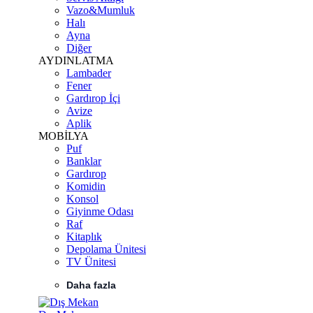
Vazo&Mumluk
Halı
Ayna
Diğer
AYDINLATMA
Lambader
Fener
Gardırop İçi
Avize
Aplik
MOBİLYA
Puf
Banklar
Gardırop
Komidin
Konsol
Giyinme Odası
Raf
Kitaplık
Depolama Ünitesi
TV Ünitesi
Daha fazla