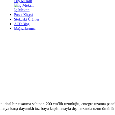
Dış Mekan
İç Mekan
Fırsat Köşesi
Stokdaki Ürünler
ACD Blog
Mağazalarımız
in ideal bir tasarıma sahiptir. 200 cm’lik uzunluğu, entegre uzatma pane
nmaya karşı dayanıklı toz boya kaplamasıyla dış mekânda uzun ömürlü 