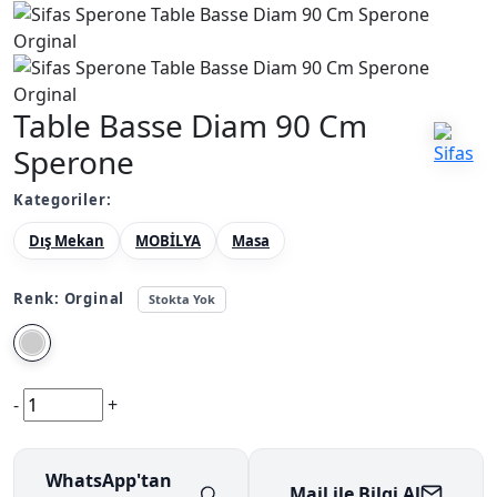
Table Basse Diam 90 Cm
Sperone
Kategoriler:
Dış Mekan
MOBİLYA
Masa
Renk:
Orginal
Stokta Yok
-
+
WhatsApp'tan
Mail ile Bilgi Al