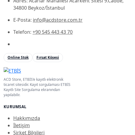
Adres: Acarlar Mahallesi Acarkent Sitesi 9.Cadde,
34800 Beykoz/İstanbul
E-Posta:
info@acdstore.com.tr
Telefon:
+90 545 443 43 70
Online Stok
Fırsat Köşesi
ACD Store, ETBİS’e kayıtlı elektronik
ticaret sitesidir. Kayıt sorgulaması ETBİS
Kayıtlı Site Sorgulama ekranından
yapılabilir.
KURUMSAL
Hakkımızda
İletişim
Şirket Bilgileri