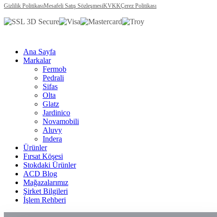
Gizlilik Politikası
Mesafeli Satış Sözleşmesi
KVKK
Çerez Politikası
Ana Sayfa
Markalar
Fermob
Pedrali
Sifas
Olta
Glatz
Jardinico
Novamobili
Aluvy
Indera
Ürünler
Fırsat Köşesi
Stokdaki Ürünler
ACD Blog
Mağazalarımız
Şirket Bilgileri
İşlem Rehberi