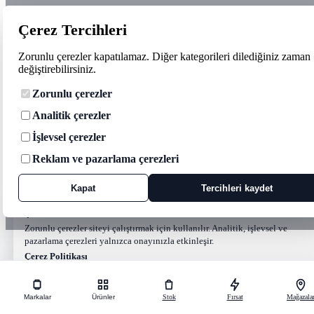
Çerez Tercihleri
Zorunlu çerezler kapatılamaz. Diğer kategorileri dilediğiniz zaman
değiştirebilirsiniz.
Zorunlu çerezler
Analitik çerezler
İşlevsel çerezler
Reklam ve pazarlama çerezleri
Kapat
Tercihleri kaydet
Çerez tercihleri
Zorunlu çerezler siteyi çalıştırmak için kullanılır. Analitik, işlevsel ve
pazarlama çerezleri yalnızca onayınızla etkinleşir.
Çerez Politikası
Tercihler
Reddet
Hepsini kabul et
Markalar
Ürünler
Stok
Fırsat
Mağazala