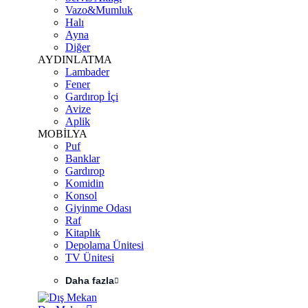
Vazo&Mumluk
Halı
Ayna
Diğer
AYDINLATMA
Lambader
Fener
Gardırop İçi
Avize
Aplik
MOBİLYA
Puf
Banklar
Gardırop
Komidin
Konsol
Giyinme Odası
Raf
Kitaplık
Depolama Ünitesi
TV Ünitesi
Daha fazla