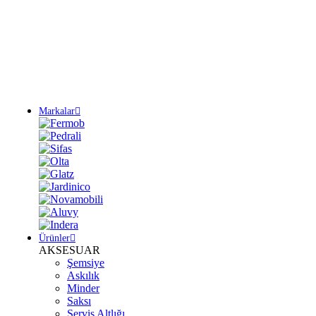
Yeni Sezon Ürünlerini Keşfet
Markalar
Ürünler
AKSESUAR
Şemsiye
Askılık
Minder
Saksı
Servis Altlığı