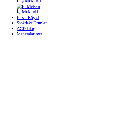
Dış Mekan
İç Mekan
Fırsat Köşesi
Stokdaki Ürünler
ACD Blog
Mağazalarımız