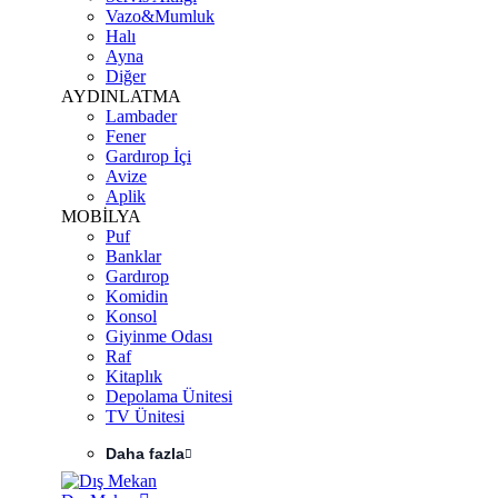
Vazo&Mumluk
Halı
Ayna
Diğer
AYDINLATMA
Lambader
Fener
Gardırop İçi
Avize
Aplik
MOBİLYA
Puf
Banklar
Gardırop
Komidin
Konsol
Giyinme Odası
Raf
Kitaplık
Depolama Ünitesi
TV Ünitesi
Daha fazla