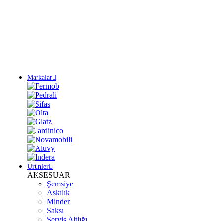
Yeni Sezon Ürünlerini Keşfet
Markalar
Ürünler
AKSESUAR
Şemsiye
Askılık
Minder
Saksı
Servis Altlığı