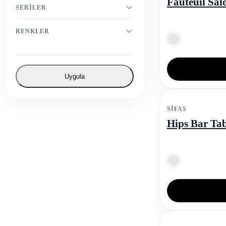
Fauteuil Sal
SERILER
RENKLER
Uygula
SIFAS
Hips Bar Tab