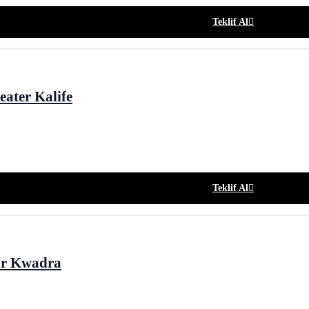
Teklif Al
eater Kalife
Teklif Al
ir Kwadra