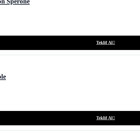
on Sperone
Teklif Al
le
Teklif Al