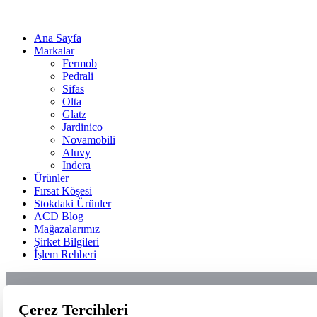
Ana Sayfa
Markalar
Fermob
Pedrali
Sifas
Olta
Glatz
Jardinico
Novamobili
Aluvy
Indera
Ürünler
Fırsat Köşesi
Stokdaki Ürünler
ACD Blog
Mağazalarımız
Şirket Bilgileri
İşlem Rehberi
Çerez Tercihleri