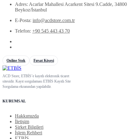
Adres: Acarlar Mahallesi Acarkent Sitesi 9.Cadde, 34800
Beykoz/İstanbul
E-Posta:
info@acdstore.com.tr
Telefon:
+90 545 443 43 70
Online Stok
Fırsat Köşesi
ACD Store, ETBİS’e kayıtlı elektronik ticaret
sitesidir. Kayıt sorgulaması ETBİS Kayıtlı Site
Sorgulama ekranından yapılabilir.
KURUMSAL
Hakkımızda
İletişim
Şirket Bilgileri
İşlem Rehberi
ETBİS